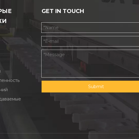
РЫЕ
GET IN TOUCH
КИ
ы
енность
Submit
ний
адаваемые