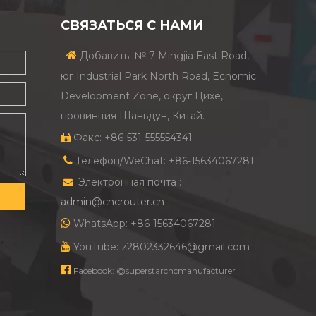
СВЯЗАТЬСЯ С НАМИ

Добавить: № 7 Mingjia East Road,
юг Industrial Park North Road, Ecnomic
Development Zone, округ Цихе,
провинция Шаньдун, Китай.
Факс: +86-531-555554341


Телефон/WeChat: +86-15634067281
Электронная почта :

admin@cncrouter.cn

WhatsApp: +86-15634067281

YouTube: z2802332646@gmail.com

Facebook: @superstarcncmanufacturer