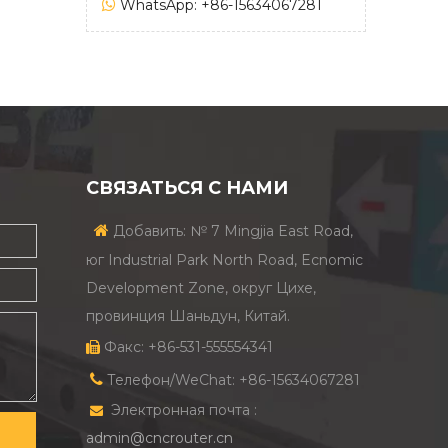

WhatsApp: +86-15634067281
СВЯЗАТЬСЯ С НАМИ

Добавить: № 7 Mingjia East Road,
юг Industrial Park North Road, Ecnomic
Development Zone, округ Цихе,
провинция Шаньдун, Китай.
Факс: +86-531-555554341


Телефон/WeChat: +86-15634067281
Электронная почта :

admin@cncrouter.cn