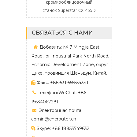
й станок с ЧПУ
кромкооблицовочный
ATC
станок Superstar CX-465D
СВЯЗАТЬСЯ С НАМИ

Добавить: № 7 Mingjia East
Road, юг Industrial Park North Road,
Ecnomic Development Zone, округ
Цихе, провинция Шаньдун, Китай.
Факс: +86-531-555554341


Телефон/WeChat: +86-
15634067281
Электронная почта :

admin@cncrouter.cn

Skype: +86 18853749632