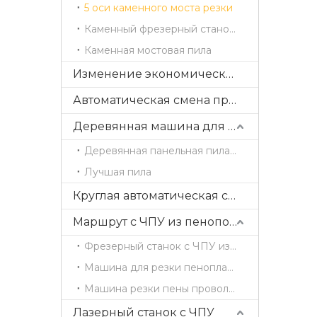
5 оси каменного моста резки
Каменный фрезерный станок с ЧПУ
Каменная мостовая пила
Изменение экономических прямых инструментов
Автоматическая смена прямых инструментов
Деревянная машина для резки
Деревянная панельная пила с раздвижным столом
Лучшая пила
Круглая автоматическая смена инструментов
Маршрут с ЧПУ из пенополистирола
Фрезерный станок с ЧПУ из пеноматериала / гравировальный станок
Машина для резки пенопласта с горячей проволокой
Машина резки пены проволоки
Лазерный станок с ЧПУ