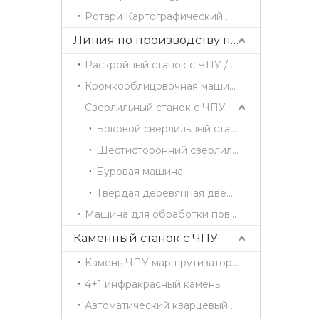
Ротари Картографический маршрутизатор
Линия по производству панельной мебели
Раскройный станок с ЧПУ / Станок для резки древесины
Кромкооблицовочная машина
Сверлильный станок с ЧПУ
Боковой сверлильный станок
Шестисторонний сверлильный станок
Буровая машина
Твердая деревянная дверь 4 стороны режущая машина
Машина для обработки поверхности
Каменный станок с ЧПУ
Камень ЧПУ маршрутизатор CX1325
4+1 инфракрасный камень
Автоматический кварцевый центр обработки CX3015