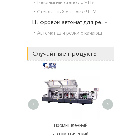
Рекламный станок с ЧПУ
Стеклянный станок с ЧПУ
Цифровой автомат для резки
Автомат для резки с качающимся ножом
Случайные продукты
Superstar 
Автомати
компьютерная 
<
>
 B2 Линейный
Промышленный
брабатывающий
автоматический