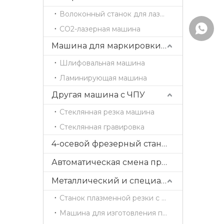
Волоконный станок для лазерной резки
WhatsA
CO2-лазерная машина
Машина для маркировки деревянных дверей
Шлифовальная машина
Ламинирующая машина
Другая машина с ЧПУ
Стеклянная резка машина
Стеклянная гравировка
4-осевой фрезерный станок с ЧПУ ATC с поворотной головкой
Автоматическая смена прямых инструментов и пильного полотна
Металлический и специальный станок с ЧПУ
Станок плазменной резки с ЧПУ
Машина для изготовления пресс-форм с ЧПУ