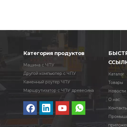
Категория продуктов
БЫСТ
ССЫЛ
Машина с ЧПУ
Другой компьютер с ЧПУ
Каталог
Каменный роутер ЧПУ
Товары
Маршрутизатор с ЧПУ древесина
Новости
О нас
Контакт
Промышл
приложе