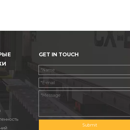
РЫЕ
GET IN TOUCH
КИ
ы
енность
Submit
ний