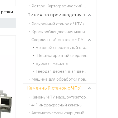
Ротари Картографический маршрутизатор
 резки
Линия по производству панельной мебели
Раскройный станок с ЧПУ / Станок для резки древесины
Кромкооблицовочная машина
Сверлильный станок с ЧПУ
Боковой сверлильный станок
Шестисторонний сверлильный станок
Буровая машина
Твердая деревянная дверь 4 стороны режущая машина
Машина для обработки поверхности
Каменный станок с ЧПУ
Камень ЧПУ маршрутизатор CX1325
4+1 инфракрасный камень
Автоматический кварцевый центр обработки CX3015