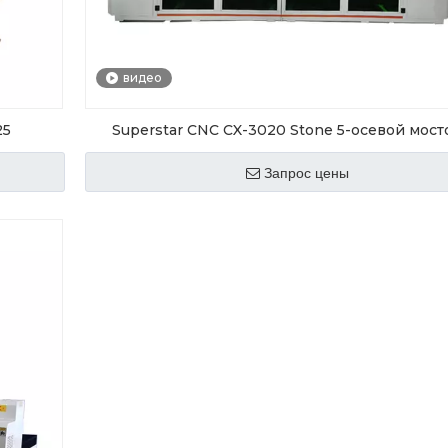
видео
25
Superstar CNC CX-3020 Stone 5-осевой мос
станок для продажи
Запрос цены