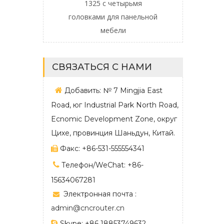
шкафов ATC
1325 с четырьмя
головками для панельной
мебели
СВЯЗАТЬСЯ С НАМИ

Добавить: № 7 Mingjia East
Road, юг Industrial Park North Road,
Ecnomic Development Zone, округ
Цихе, провинция Шаньдун, Китай.
Факс: +86-531-555554341


Телефон/WeChat: +86-
15634067281
Электронная почта :

admin@cncrouter.cn

Skype: +86 18853749632