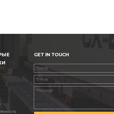
РЫЕ
GET IN TOUCH
КИ
ы
енность