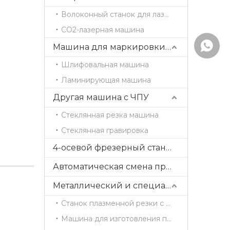
Волоконный станок для лазерной резки
CO2-лазерная машина
WhatsA
Машина для маркировки деревянных дверей
Шлифовальная машина
Ламинирующая машина
Другая машина с ЧПУ
Стеклянная резка машина
Стеклянная гравировка
4-осевой фрезерный станок с ЧПУ ATC с поворотной головкой
Автоматическая смена прямых инструментов и пильного полотна
Металлический и специальный станок с ЧПУ
Станок плазменной резки с ЧПУ
Машина для изготовления пресс-форм с ЧПУ