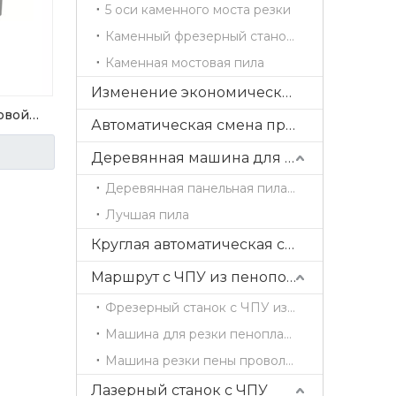
5 оси каменного моста резки
Каменный фрезерный станок с ЧПУ
Каменная мостовая пила
Изменение экономических прямых инструментов
товой
Автоматическая смена прямых инструментов
Деревянная машина для резки
Деревянная панельная пила с раздвижным столом
Лучшая пила
Круглая автоматическая смена инструментов
Маршрут с ЧПУ из пенополистирола
Фрезерный станок с ЧПУ из пеноматериала / гравировальный станок
Машина для резки пенопласта с горячей проволокой
Машина резки пены проволоки
Лазерный станок с ЧПУ