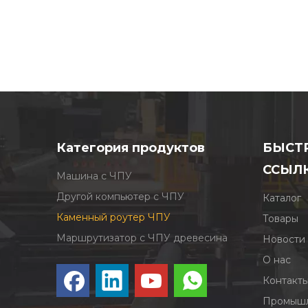
Категория продуктов
БЫСТ
ССЫЛ
Машина с ЧПУ
Другой компьютер с ЧПУ
Каталог
Каменный роутер ЧПУ
Товары
Маршрутизатор с ЧПУ древесина
Новости
О нас
Контакт
Промышл