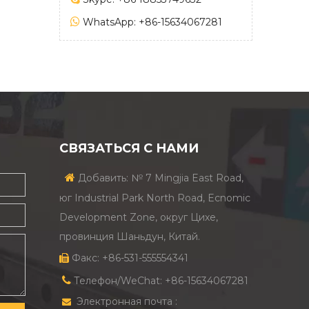

WhatsApp: +86-15634067281
СВЯЗАТЬСЯ С НАМИ

Добавить: № 7 Mingjia East Road,
юг Industrial Park North Road, Ecnomic
Development Zone, округ Цихе,
провинция Шаньдун, Китай.
Факс: +86-531-555554341


Телефон/WeChat: +86-15634067281
Электронная почта :
