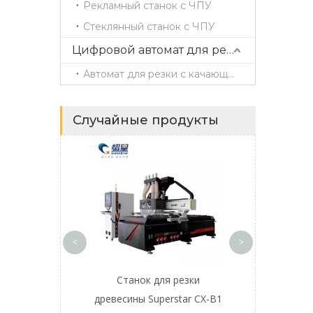
Рекламный станок с ЧПУ
Стеклянный станок с ЧПУ
Цифровой автомат для резки
Автомат для резки с качающимся ножом
Случайные продукты
Станок для 
сверления Sup
1625 для п
мебе
<
>
инейный станок
Станок для резки
древесины с ЧПУ
древесины Superstar CX-B1