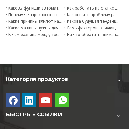
Каковы функции автоматического кромкооблицовочного станка?
Как работать на станке для резки панельной мебели
Почему четырехпроцессный станок для резки панельной мебели так популярен?
Как решить проблему разрушения края пластины, открытой на режущем станке с ЧПУ?
Какие причины влияют на точность обработки станка с ЧПУ?
Какова будущая тенденция развития панельной мебели?
Какие машины нужны для изготовления мебели на заказ?
Семь факторов, влияющих на цену режущего станка с ЧПУ
В чем разница между трехосной гравировкой и четырехосной гравировкой трехмерного гравировального станка?
На что обратить внимание при выборе деревообрабатывающего гравировального станка
Категория продуктов
БЫСТРЫЕ ССЫЛКИ