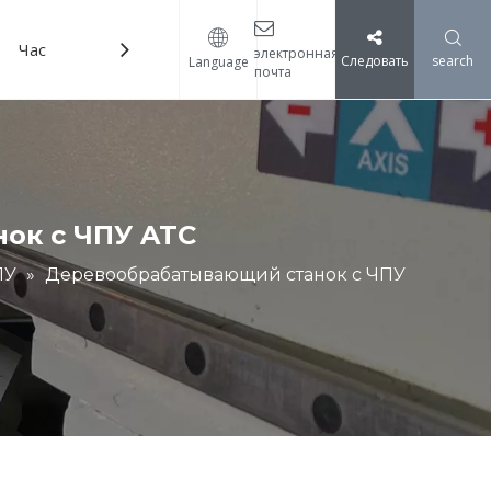
Часто задаваемые вопросы
Скачать
электронная
Следовать
search
Language
почта
очная машина
 маркировки деревянных дверей
ок с ЧПУ ATC
ПУ
»
Деревообрабатывающий станок с ЧПУ