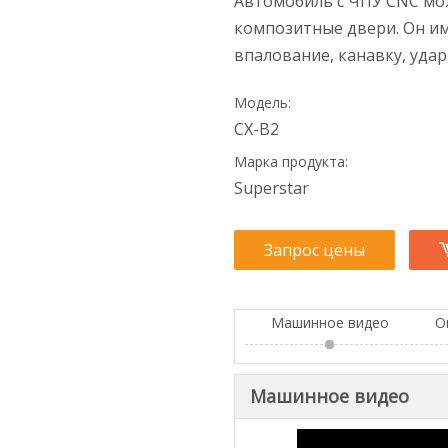
Автомобиль с ЧПУ CNC мож
композитные двери. Он им
впалование, канавку, удары
Модель:
CX-B2
Марка продукта:
Superstar
Запрос цены
Машинное видео
О
Машинное видео