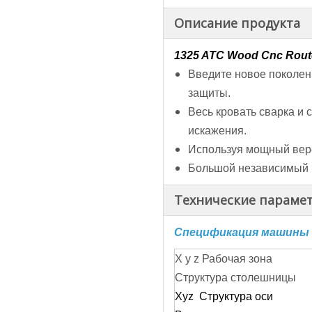
Описание продукта
1325 ATC Wood Cnc Rou
Введите новое поколен
защиты.
Весь кровать сварка и 
искажения.
Используя мощный вере
Большой независимый ш
Технические параме
Спецификация машины д
X y z Рабочая зона
Структура столешницы
Xyz Структура оси