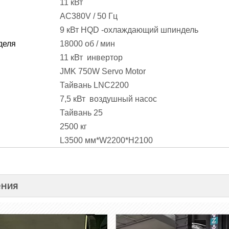
11 кВт
AC380V / 50 Гц
9 кВт HQD -охлаждающий шпиндель
деля
18000 об / мин
11 кВт инвертор
JMK 750W Servo Motor
Тайвань LNC2200
7,5 кВт воздушный насос
Тайвань 25
2500 кг
L3500 мм*W2200*H2100
ения