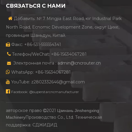
СВЯЗАТЬСЯ С НАМИ

Добавить: № 7 Mingjia East Road, юг Industrial Park
North Road, Ecnomic Development Zone, округ Цихе,
провинция Шаньдун, Китай.
Факс: +86-531-555554341


Телефон/WeChat: +86-15634067281
Электронная почта :
admin@cncrouter.cn


WhatsApp: +86-15634067281

YouTube: z2802332646@gmail.com

Facebook: @superstarcncmanufacturer
авторское право
2021
Цзинань Jinshengxing

Производство Co., Ltd. Техническая
Machinery
поддержка:
СДЖИДИД