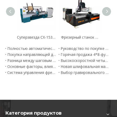
Суперзвезда CX-1530 Многофункциональное руководство по токарному товарищему
Фрезерный станок для резьбы по дереву Superstar CX-1325 с одной головкой
Полностью автоматический кромкооблицовочный станок отправлен в Гану
Руководство по покупке кромкооблицовочного станка
Покупка направляющей для панельной пилы — новинка 2023 года.
Горячая продажа 4*8-футового станка для резьбы по дереву CX-1325 отправлена в Эстонию
Разница между шаговым двигателем и серводвигателем — последнее руководство
Высокоскоростной четырехголовочный деревообрабатывающий станок CX-B1 1325 отправлен в Бельгию
Основные факторы, влияющие на качество гравировки на гравировальном станке с ЧПУ
Новая шлифовальная машина 1300-8SL доставлена в Танзанию
Система управления фрезерным станком с ЧПУ по дереву — последнее руководство
Выбор гравировального станка
Категория продуктов