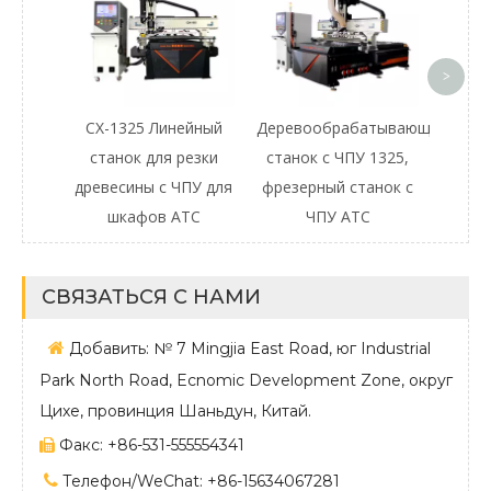
CX
четыр
>
дл
CX-1325 Линейный
Деревообрабатывающий
станок для резки
станок с ЧПУ 1325,
древесины с ЧПУ для
фрезерный станок с
шкафов ATC
ЧПУ ATC
СВЯЗАТЬСЯ С НАМИ

Добавить: № 7 Mingjia East Road, юг Industrial
Park North Road, Ecnomic Development Zone, округ
Цихе, провинция Шаньдун, Китай.
Факс: +86-531-555554341


Телефон/WeChat: +86-15634067281