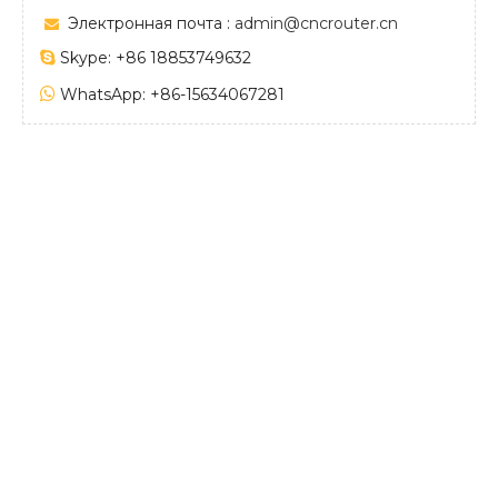
Электронная почта :
admin@cncrouter.cn


Skype: +86 18853749632

WhatsApp: +86-15634067281