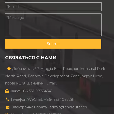
Submit
СВЯЗАТЬСЯ С НАМИ

Добавить: № 7 Mingjia East Road, юг Industrial Park
North Road, Ecnomic Development Zone, округ Цихе,
провинция Шаньдун, Китай.
Факс: +86-531-555554341


Телефон/WeChat: +86-15634067281
Электронная почта :
admin@cncrouter.cn
