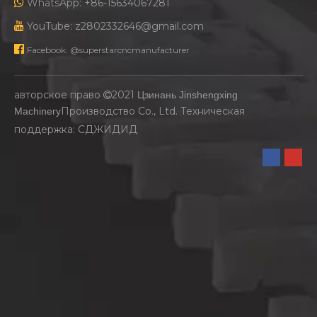

WhatsApp: +86-15634067281

YouTube: z2802332646@gmail.com

Facebook: @superstarcncmanufacturer
авторское право
2021
Цзинань Jinshengxing

Производство Co., Ltd. Техническая
Machinery
поддержка:
СДЖИДИД