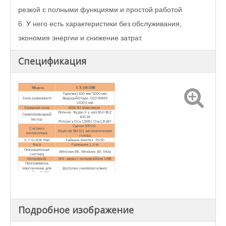
резкой с полными функциями и простой работой
6. У него есть характеристики без обслуживания,
экономия энергии и снижение затрат.
Спецификация
Модель
CX-3015HR
Тарелка
1500 мм*3000 мм
;
Зона разрезания
Ведущий
Отари
D220MMX
L6000 мм
Лазерная сила
3000 Вт
Максимум
Япония
Фудзи
X y axis 85
0 Вт,
Z
Сервоприводный
400 Вт
Мотор
Ротари y Ось
1
3
КВт
, Ось1,8 кВт
Cypcut
3
000
S
Система
Raytools
BM111
автоматическая
контроллера
голова
X.Y GUID
E Rail
Тайвань Кингтек
25/30
Rack
Германия 1,5 м
Операционная
Windows 98, Windows XP, Vista
система
Интерфейс
ЖК -экран с интерфейсом USB
Программное
обеспечение для
Доступен (необязательно)
дизайна САПР
Поддерживаемый
BMP. HPGL (PLT), DXF, G-Code,
формат
DST, AI
Рабочее
AC380V/ 50 Гц
напряжение
Водяной чиллер
H
L
3000
Подробное изображение