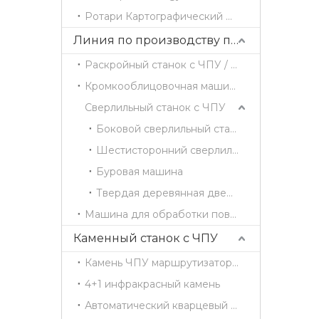
Ротари Картографический маршрутизатор
Линия по производству панельной мебели
Раскройный станок с ЧПУ / Станок для резки древесины
Кромкооблицовочная машина
Сверлильный станок с ЧПУ
Боковой сверлильный станок
Шестисторонний сверлильный станок
Буровая машина
Твердая деревянная дверь 4 стороны режущая машина
Машина для обработки поверхности
Каменный станок с ЧПУ
Камень ЧПУ маршрутизатор CX1325
4+1 инфракрасный камень
Автоматический кварцевый центр обработки CX3015