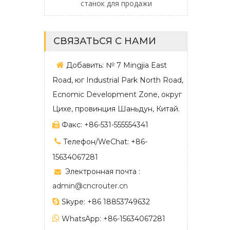
ьбы по дереву
станок для продажи
СВЯЗАТЬСЯ С НАМИ

Добавить: № 7 Mingjia East
Road, юг Industrial Park North Road,
Ecnomic Development Zone, округ
Цихе, провинция Шаньдун, Китай.
Факс: +86-531-555554341


Телефон/WeChat: +86-
15634067281
Электронная почта :

admin@cncrouter.cn

Skype: +86 18853749632

WhatsApp: +86-15634067281