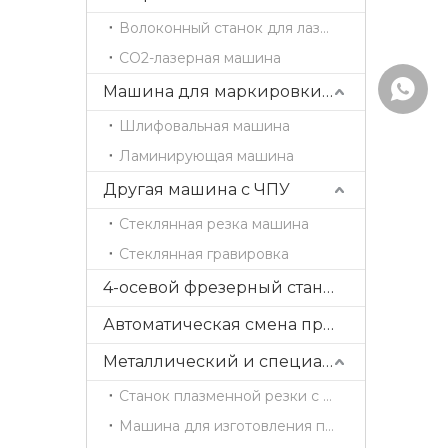
Волоконный станок для лазерной резки
CO2-лазерная машина
WhatsA
Машина для маркировки деревянных дверей
Шлифовальная машина
Ламинирующая машина
Другая машина с ЧПУ
Стеклянная резка машина
Стеклянная гравировка
4-осевой фрезерный станок с ЧПУ ATC с поворотной головкой
Автоматическая смена прямых инструментов и пильного полотна
Металлический и специальный станок с ЧПУ
Станок плазменной резки с ЧПУ
Машина для изготовления пресс-форм с ЧПУ