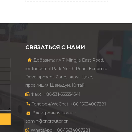
СВЯЗАТЬСЯ С НАМИ

Добавить: № 7 Mingjia East Road,
юг Industrial Park North Road, Ecnomic
Development Zone, округ Цихе,
провинция Шаньдун, Китай.
Факс: +86-531-555554341


Телефон/WeChat: +86-15634067281
Электронная почта :

admin@cncrouter.cn

WhatsApp: +86-15634067281