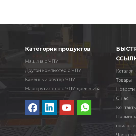
Категория продуктов
БЫСТ
ССЫЛ
Машина с ЧПУ
Другой компьютер с ЧПУ
Каталог
Каменный роутер ЧПУ
Товары
Маршрутизатор с ЧПУ древесина
Новости
О нас
Контакт
Промышл
приложе
Часто з