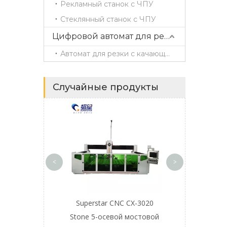
Рекламный станок с ЧПУ
Стеклянный станок с ЧПУ
Цифровой автомат для резки
Автомат для резки с качающимся ножом
Случайные продукты
Многошпин
деревообраб
фрезерный ст
CX-1325 для 
мебе
<
>
ый фрезерный
Superstar CNC CX-3020
perstar CX-1325
Stone 5-осевой мостовой