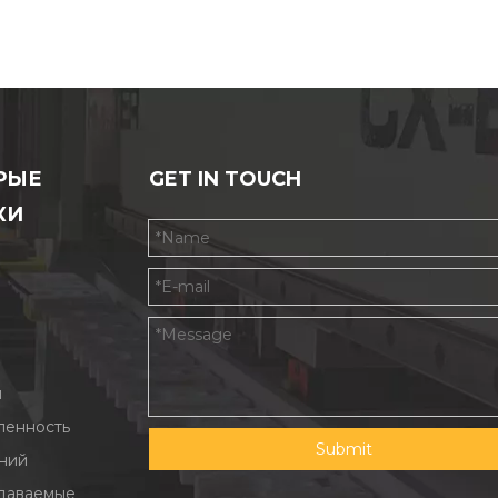
РЫЕ
GET IN TOUCH
КИ
ы
енность
Submit
ний
адаваемые