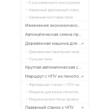
5 оси каменного моста резки
Каменный фрезерный станок с ЧПУ
Каменная мостовая пила
Изменение экономических прямых инструментов
Автоматическая смена прямых инструментов
Деревянная машина для резки
Деревянная панельная пила с раздвижным столом
Лучшая пила
Круглая автоматическая смена инструментов
Маршрут с ЧПУ из пенополистирола
Фрезерный станок с ЧПУ из пеноматериала / гравировальный станок
Машина для резки пенопласта с горячей проволокой
Машина резки пены проволоки
Лазерный станок с ЧПУ