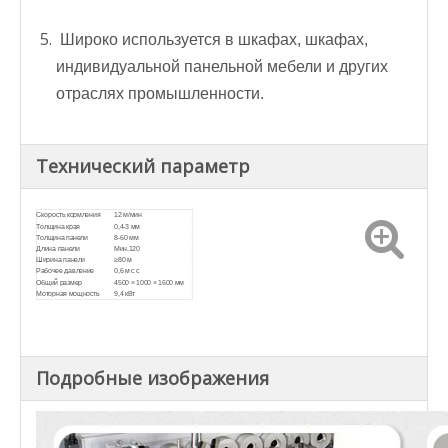
Широко используется в шкафах, шкафах,
индивидуальной панельной мебели и других
отраслях промышленности.
Технический параметр
Скорость кормления
12 м/мин
Толщина края
0,4-3 мм
Толщина панели
8-60 мм
Длина панели
Мин.120
Ширина панели
≥80 м
Рабочее давление
0,6 м с с
Общий размер
4500 × 1000 × 1600 мм
Моторная мощность
9,4 кВт
Подробные изображения