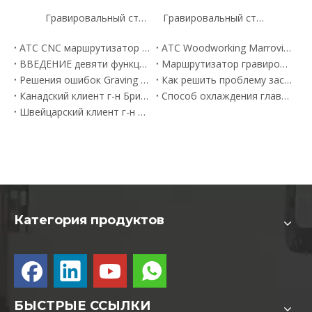
Гравировальный станок для резки камня с двойной головкой Superstar CX- 1325
Гравировальный станок для резки камня с двойной головкой Superstar CX- 1325
ATC CNC маршрутизатор деревообрабатывающий станок B2 экспорт в Польшу
ATC Woodworking Marroving Maraving CNC гравировальная машина была экспортирована в Сингапур
ВВЕДЕНИЕ девяти функций машины с краевой полосой
Маршрутизатор гравировки по ЧПУ 1325 экспортируется в Бахрейн
Решения ошибок Graving Graving Graving Graw
Как решить проблему застревания ножа в гравировальном станке с ЧПУ
Канадский клиент г-н Бритт приобрел станок для волоконной лазерной резки Superstar CNC 3015.
Способ охлаждения главного вала деревообрабатывающего гравировального станка
Швейцарский клиент г-н Гектор покупает цилиндрический гравировальный станок с ЧПУ Superstar
Категория продуктов
БЫСТРЫЕ ССЫЛКИ