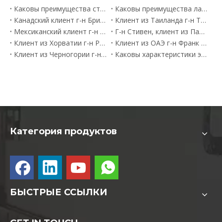
Каковы преимущества станка для волоконной лазерной резки?
Каковы преимущества лазерных гравировальных станков перед традиционными станками?
Канадский клиент г-н Бритт приобрел станок для волоконной лазерной резки Superstar CNC 3015.
Клиент из Таиланда г-н Томас приобрел лазерный гравировальный станок Superstar CNC CO2.
Мексиканский клиент г-н Сурен покупает станок для волоконной лазерной резки с ЧПУ Superstar
Г-н Стивен, клиент из Палестины, приобрел станок для лазерной гравировки CO2.
Клиент из Хорватии г-н Робин покупает станок для лазерной резки Superstar CNC 1325
Клиент из ОАЭ г-н Франк приобрел станок для волоконной лазерной резки
Клиент из Черногории г-н Нисар покупает лазерный гравировальный станок с ЧПУ Superstar
Каковы характеристики эффективного и квалифицированного станка для лазерной резки?
Категория продуктов
БЫСТРЫЕ ССЫЛКИ