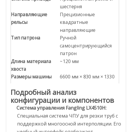
шестерня
Направляющие
Прецизионные
рельсы
квадратные
направляющие
Тип патрона
Ручной
самоцентрирующийся
патрон
Длина материала
~120 мм
хвоста
Размеры машины
6600 мм × 830 мм × 1330
мм
Подробный анализ
Общий вес
470 кг
конфигурации и компонентов
Источник питания
220 В переменного тока /
Система управления Fangling LX4510H:
50 Гц
Специальная система ЧПУ для резки труб с
поддержкой многоосной интерполяции. Его
удобный интерфейс отображает