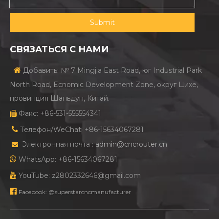
Submit
СВЯЗАТЬСЯ С НАМИ

Добавить: № 7 Mingjia East Road, юг Industrial Park
North Road, Ecnomic Development Zone, округ Цихе,
провинция Шаньдун, Китай.
Факс: +86-531-555554341


Телефон/WeChat: +86-15634067281
Электронная почта :
admin@cncrouter.cn


WhatsApp: +86-15634067281

YouTube: z2802332646@gmail.com

Facebook: @superstarcncmanufacturer