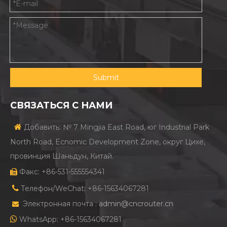
Submit
СВЯЗАТЬСЯ С НАМИ

Добавить: № 7 Mingjia East Road, юг Industrial Park
North Road, Ecnomic Development Zone, округ Цихе,
провинция Шаньдун, Китай.
Факс: +86-531-555554341


Телефон/WeChat: +86-15634067281
Электронная почта :
admin@cncrouter.cn


WhatsApp: +86-15634067281