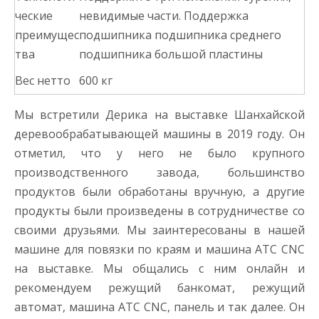
ческие
невидимые части. Поддержка
преимущес
подшипника подшипника среднего
тва
подшипника большой пластины
Вес нетто
600 кг
Мы встретили Дерика на выставке Шанхайской
деревообрабатывающей машины в 2019 году. Он
отметил, что у него не было крупного
производственного завода, большинство
продуктов были обработаны вручную, а другие
продукты были произведены в сотрудничестве со
своими друзьями. Мы заинтересованы в нашей
машине для повязки по краям и машина ATC CNC
на выставке. Мы общались с ним онлайн и
рекомендуем режущий банкомат, режущий
автомат, машина ATC CNC, панель и так далее. Он