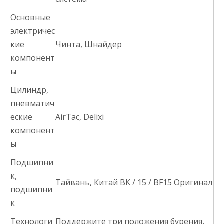
Основные
электричес
кие
Чинта, Шнайдер
компонент
ы
Цилиндр,
пневматич
еские
AirTac, Delixi
компонент
ы
Подшипни
к,
Тайвань, Китай BK / 15 / BF15 Оригинал
подшипни
к
Технологи
Поддержите три положения бурения,