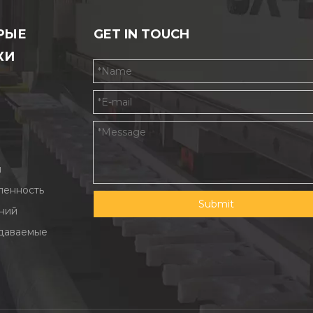
РЫЕ
GET IN TOUCH
КИ
ы
енность
Submit
ний
адаваемые