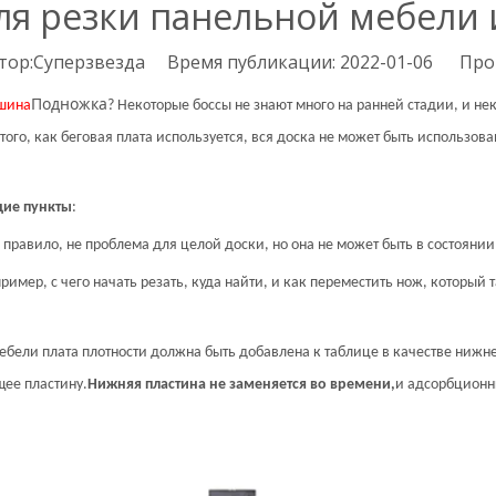
ля резки панельной мебели
р:Суперзвезда Время публикации: 2022-01-06 Про
Подножка
ашина
? Некоторые боссы не знают много на ранней стадии, и не
ого, как беговая плата используется, вся доска не может быть использован
щие пункты
:
 правило, не проблема для целой доски, но она не может быть в состояни
пример, с чего начать резать, куда найти, и как переместить нож, которы
бели плата плотности должна быть добавлена ​​к таблице в качестве нижн
щее пластину.
Нижняя пластина не заменяется во времени,
и адсорбционны