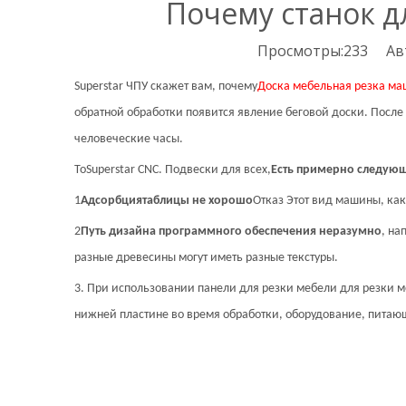
Почему станок д
Просмотры:
233
Авто
Superstar ЧПУ скажет вам, почему
Доска мебельная резка м
обратной обработки появится явление беговой доски. После т
человеческие часы.
То
Superstar CNC.
Подвески для всех,
Есть примерно следую
1
Адсорбция
таблицы не хорошо
Отказ Этот вид машины, как
2
Путь дизайна программного обеспечения неразумно
, на
разные древесины могут иметь разные текстуры.
3. При использовании панели для резки мебели для резки ме
нижней пластине во время обработки, оборудование, питаю