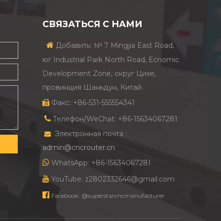
СВЯЗАТЬСЯ С НАМИ

Добавить: № 7 Mingjia East Road,
юг Industrial Park North Road, Ecnomic
Development Zone, округ Цихе,
провинция Шаньдун, Китай.
Факс: +86-531-555554341


Телефон/WeChat: +86-15634067281
Электронная почта :

admin@cncrouter.cn

WhatsApp: +86-15634067281

YouTube: z2802332646@gmail.com

Facebook: @superstarcncmanufacturer