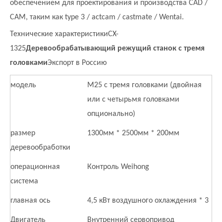
обеспечением для проектирования и производства CAD /
CAM, таким как type 3 / actcam / castmate / Wentai.
Технические характеристики
CX-
1325
Деревообрабатывающий режущий станок с тремя
головками
Экспорт в Россию
модель
M25 с тремя головками (двойная
или с четырьмя головками
опционально)
размер
1300мм * 2500мм * 200мм
деревообработки
операционная
Контроль Weihong
система
главная ось
4,5 кВт воздушного охлаждения * 3
Двигатель
Внутренний сервопривод