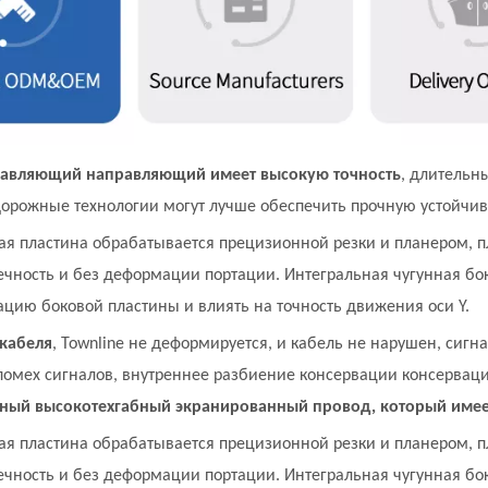
правляющий направляющий имеет высокую точность
, длительн
орожные технологии могут лучше обеспечить прочную устойчив
ая пластина обрабатывается прецизионной резки и планером, п
ечность и без деформации портации. Интегральная чугунная бо
ацию боковой пластины и влиять на точность движения оси Y.
 кабеля
, Townline не деформируется, и кабель не нарушен, сиг
помех сигналов, внутреннее разбиение консервации консерваци
ный высокотехгабный экранированный провод, который имее
ая пластина обрабатывается прецизионной резки и планером, п
ечность и без деформации портации. Интегральная чугунная бо