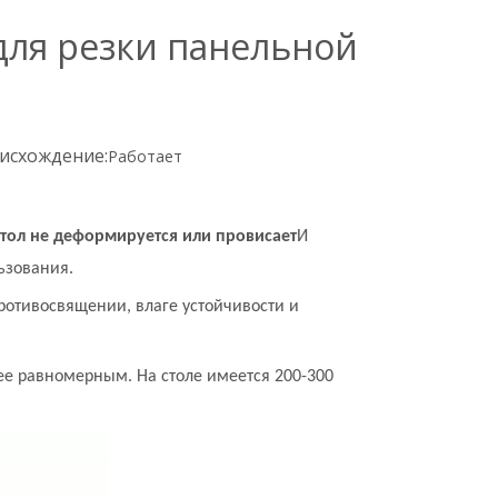
 для резки панельной
исхождение:
Работает
стол не деформируется или провисает
И
ьзования.
ротивосвящении, влаге устойчивости и
ее равномерным. На столе имеется 200-300