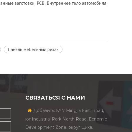
анные заготовки; PCB; Внутреннее тело автомобиля,
Панель мебельный резак
СВЯЗАТЬСЯ С НАМИ

Добавить: № 7 Mingjia East Road,
юг Industrial Park North Road, Ecnomic
Development Zone, округ Цихе,