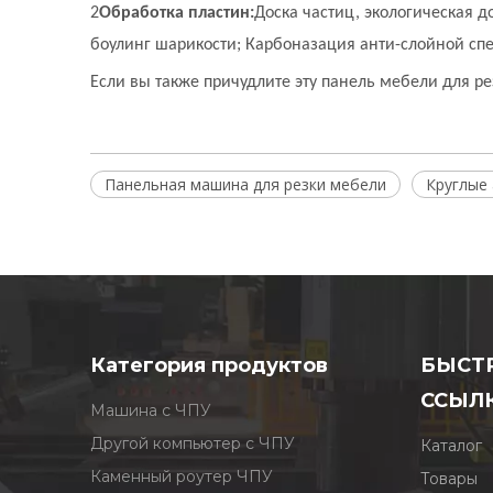
2
Обработка пластин:
Доска частиц, экологическая д
боулинг шарикости; Карбоназация анти-слойной специ
Если вы также причудлите эту панель мебели для ре
Панельная машина для резки мебели
Круглые
Категория продуктов
БЫСТ
ССЫЛ
Машина с ЧПУ
Другой компьютер с ЧПУ
Каталог
Каменный роутер ЧПУ
Товары