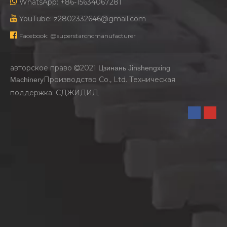

WhatsApp: +86-15634067281

YouTube: z2802332646@gmail.com

Facebook: @superstarcncmanufacturer
авторское право
2021
Цзинань Jinshengxing

Производство Co., Ltd. Техническая
Machinery
поддержка:
СДЖИДИД