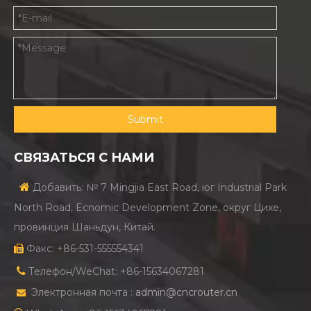
Submit
СВЯЗАТЬСЯ С НАМИ

Добавить: № 7 Mingjia East Road, юг Industrial Park
North Road, Ecnomic Development Zone, округ Цихе,
провинция Шаньдун, Китай.
Факс: +86-531-555554341


Телефон/WeChat: +86-15634067281
Электронная почта :
admin@cncrouter.cn
