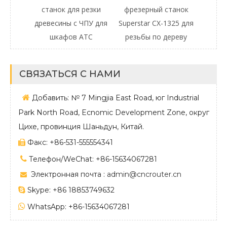
станок для резки
фрезерный станок
древесины с ЧПУ для
Superstar CX-1325 для
шкафов ATC
резьбы по дереву
СВЯЗАТЬСЯ С НАМИ

Добавить: № 7 Mingjia East Road, юг Industrial
Park North Road, Ecnomic Development Zone, округ
Цихе, провинция Шаньдун, Китай.
Факс: +86-531-555554341


Телефон/WeChat: +86-15634067281
Электронная почта :
admin@cncrouter.cn


Skype: +86 18853749632

WhatsApp: +86-15634067281